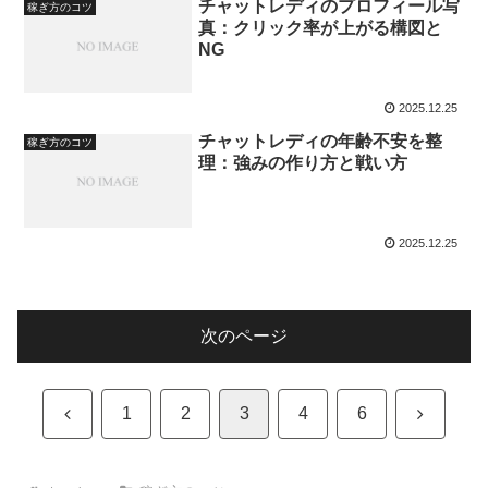
チャットレディのプロフィール写
稼ぎ方のコツ
真：クリック率が上がる構図と
NG
2025.12.25
チャットレディの年齢不安を整
稼ぎ方のコツ
理：強みの作り方と戦い方
2025.12.25
次のページ
前
次
1
2
3
4
6
へ
へ