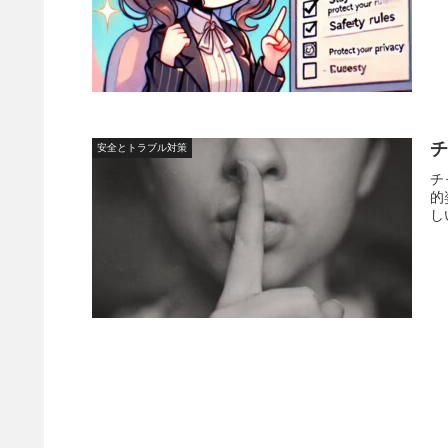
安全とトラブル対策
チ
的
し