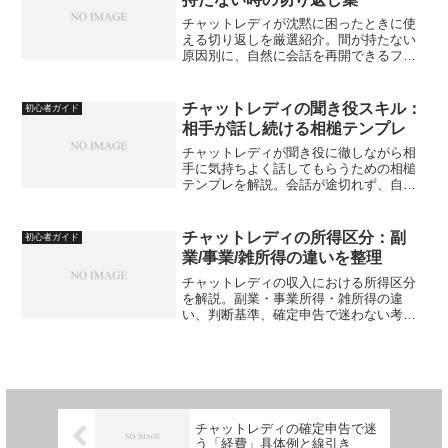
チャットレディが沈黙に困ったときに使
える切り返しを厳選紹介。間が持たない
原因別に、自然に会話を再開できるフレ
ーズや考え方を解説します。
チャットレディの聞き役スキル：
初心者ガイド
相手が話し続ける相槌テンプレ
チャットレディが聞き役に徹しながら相
手に気持ちよく話してもらうための相槌
テンプレを解説。会話が途切れず、自然
に深まる相槌の使い分けを紹介します。
チャットレディの所得区分：副
初心者ガイド
業/事業/雑所得の違いを整理
チャットレディの収入における所得区分
を解説。副業・事業所得・雑所得の違
い、判断基準、確定申告で迷わない考え
方を整理し、自分に合った区分の選び方
を紹介します。
チャットレディの確定申告で迷
う「経費」具体例と線引き