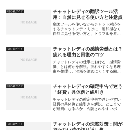
チャットレディの翻訳ツール活
初心者ガイド
用：自然に見せる使い方と注意点
翻訳ツールを使いながらチャット対応を
するチャットレディ向けに、違和感なく
自然に見せる使い方と、トラブルを避け
るための注意点を解説します。英語が苦
手でも安心して活用するための実践的な
コツをまとめました。
チャットレディの感情労働とは？
初心者ガイド
疲れる理由と回復のコツ
チャットレディの仕事における「感情労
働」とは何かを解説。疲れやすくなる理
由を整理し、消耗を溜めにくくする回復
のコツと考え方を紹介します。
チャットレディの確定申告で迷う
初心者ガイド
「経費」具体例と線引き
チャットレディの確定申告で迷いやすい
経費の具体例と線引きを解説。どこまで
が経費になるのか、否認されやすいポイ
ントや判断基準をわかりやすく整理し、
安心して申告するための考え方を紹介し
ます。
チャットレディの沈黙対策：間が
初心者ガイド
持たない時の切り返し集