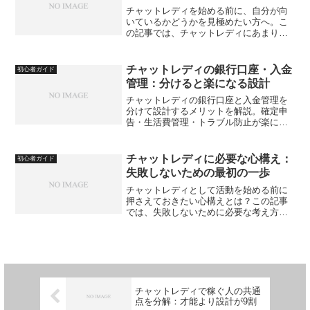
チャットレディを始める前に、自分が向
いているかどうかを見極めたい方へ。こ
の記事では、チャットレディにあまり向
いていない人の特徴を紹介し、自分に合
う働き方かどうかをチェックするための
ヒントをお伝えします。
チャットレディの銀行口座・入金
初心者ガイド
管理：分けると楽になる設計
チャットレディの銀行口座と入金管理を
分けて設計するメリットを解説。確定申
告・生活費管理・トラブル防止が楽にな
る口座分離の考え方と、無理なく続ける
運用ポイントをまとめています。
チャットレディに必要な心構え：
初心者ガイド
失敗しないための最初の一歩
チャットレディとして活動を始める前に
押さえておきたい心構えとは？この記事
では、失敗しないために必要な考え方
と、初めての一歩を安心して踏み出すた
めのポイントをわかりやすく解説しま
す。
チャットレディで稼ぐ人の共通
点を分解：才能より設計が9割