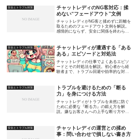
に決めておくべき運用ルールを紹介しま
す。
チャットレディのNG客対応：揉
安全とトラブル対策
めない“フェードアウト”文例
チャットレディがNG客と揉めずに距離を
取るためのフェードアウト文例を解説。
感情的にならず、安全に関係を終わらせ
る考え方と実践フレーズを紹介します。
チャットレディが遭遇する「ある
安全とトラブル対策
ある」エピソードと対処法
チャットレディの仕事でよくあるエピソ
ードとその対処法を解説。初心者から経
験者まで、トラブル回避や効率的な対応
のコツを学びましょう。
トラブルを避けるための「断る
安全とトラブル対策
力」を身につける方法
チャットレディがトラブルを未然に防ぐ
ために必要な『断る力』の鍛え方を解
説。嫌なお客さんへの上手な断り方や、
自分を守るためのメンタルの作り方、実
践テクニックを紹介します。
チャットレディの運営との揉め
安全とトラブル対策
事：問い合わせで損しない書き方