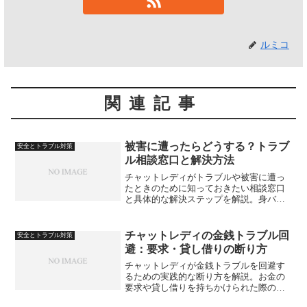
ルミコ
関連記事
被害に遭ったらどうする？トラブ
安全とトラブル対策
ル相談窓口と解決方法
チャットレディがトラブルや被害に遭っ
たときのために知っておきたい相談窓口
と具体的な解決ステップを解説。身バ
レ、嫌がらせ、報酬未払いなど、いざと
いう時の対処法を備えておこう。
チャットレディの金銭トラブル回
安全とトラブル対策
避：要求・貸し借りの断り方
チャットレディが金銭トラブルを回避す
るための実践的な断り方を解説。お金の
要求や貸し借りを持ちかけられた際の対
応例、トラブルを招かない伝え方、事前