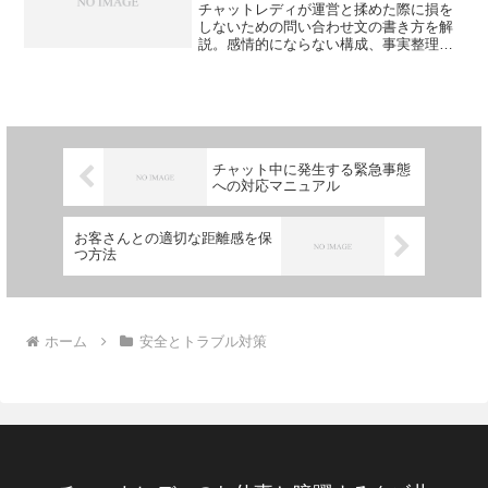
チャットレディが運営と揉めた際に損を
しないための問い合わせ文の書き方を解
説。感情的にならない構成、事実整理の
方法、返信を有利に進める表現のコツを
具体例ベースで紹介します。
チャット中に発生する緊急事態
への対応マニュアル
お客さんとの適切な距離感を保
つ方法
ホーム
安全とトラブル対策