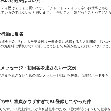
 私の対処法はコレだ！
レディ歴はそこそこ長いです。「チャットレディって辛いお仕事じゃな
ているのではないかと思います。「辛いこと 嫌だったことってどんなこ
な行動に反省
の派遣会社OLです。大学卒業後は一般企業に就職するも人間関係に悩ん
月のお給料は手取りで18万円ほどで決して余裕があるわけじゃないけど、一
定メッセージ：初回客を逃さない一文例
客さまを逃さないための固定メッセージ設計を解説。心理的ハードルを
の中年童貞がウザすぎてBL登録してやった件
りです。27歳主婦で夫が単身赴任中のため、暇な時間にインして仕事を