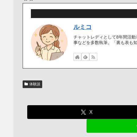
ルミコ
チャットレディとして8年間活
事などを多数執筆。「裏も表も
体験談
X