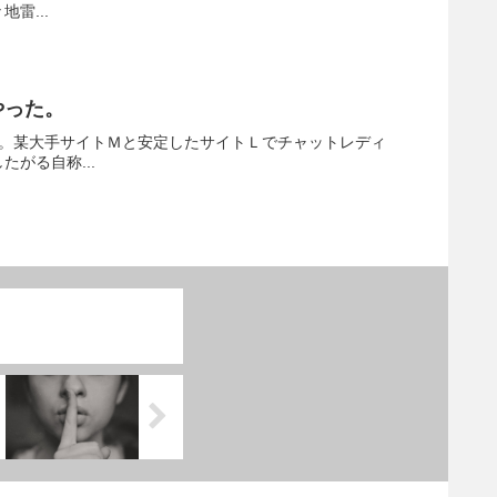
雷...
やった。
す。某大手サイトＭと安定したサイトＬでチャットレディ
がる自称...